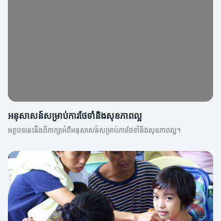
អនុសាសន៍សម្រាប់ការថែទាំនិងសុខភាពល្អ
អត្ថបទនេះនឹងពិភាក្សាអំពីអនុសាសន៍សម្រាប់ការថែទាំនិងសុខភាពល្អ។