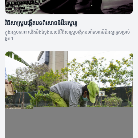
វិធីសាស្រ្តបង្កើតបទពិសោធន៍ដ៏អស្ចារ្យ
ក្នុងអត្ថបទនេះ យើងនឹងស្វែងយល់ពីវិធីសាស្រ្តបង្កើតបទពិសោធន៍ដ៏អស្ចារ្យសម្រាប់
អ្នក។