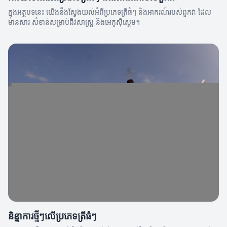
ក្នុងអត្ថបទនេះ យើងនឹងស្វែងយល់អំពីប្រភេទត្រីធំៗ និងអាករណ៍របស់ពួកវា ដែល
មានសារៈសំខាន់សម្រាប់ជីវសាស្ត្រ និងអេកូស៊ីស្តេម។
និន្នាការថ្មីៗលើប្រភេទត្រីធំៗ