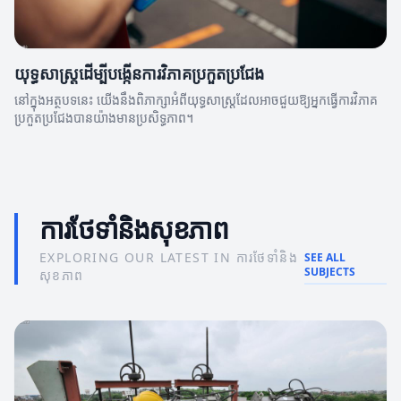
យុទ្ធសាស្ត្រ​ដើម្បីបង្កើនការវិភាគប្រកួតប្រជែង
នៅក្នុងអត្ថបទនេះ យើងនឹងពិភាក្សាអំពីយុទ្ធសាស្ត្រដែលអាចជួយឱ្យអ្នកធ្វើការវិភាគ
ប្រកួតប្រជែងបានយ៉ាងមានប្រសិទ្ធភាព។
ការថែទាំនិងសុខភាព
EXPLORING OUR LATEST IN ការថែទាំនិង
SEE ALL
SUBJECTS
សុខភាព