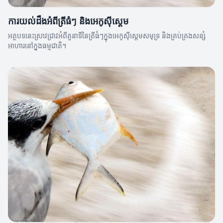
ការយល់ដឹងអំពីត្រីធំៗ និងអេកូស៊ីស្តេម
អត្ថបទនេះស្រាវជ្រាវអំពីតួនាទីនៃត្រីធំៗក្នុងអេកូស៊ីស្តេមសមុទ្រ និងគ្រប់គ្រងសន្សំ
អាហារនៅក្នុងធម្មជាតិ។