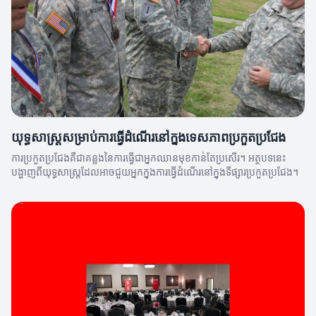
យុទ្ធសាស្ត្រសម្រាប់ការធ្វើដំណើរនៅក្នុងទេសភាពប្រកួតប្រជែង
ការប្រកួតប្រជែងគឺជាគន្លងនៃការធ្វើជាអ្នកឈានមុខកាន់តែប្រសើរ។ អត្ថបទនេះ
បង្ហាញពីយុទ្ធសាស្ត្រដែលអាចជួយអ្នកក្នុងការធ្វើដំណើរនៅក្នុងទីផ្សារប្រកួតប្រជែង។