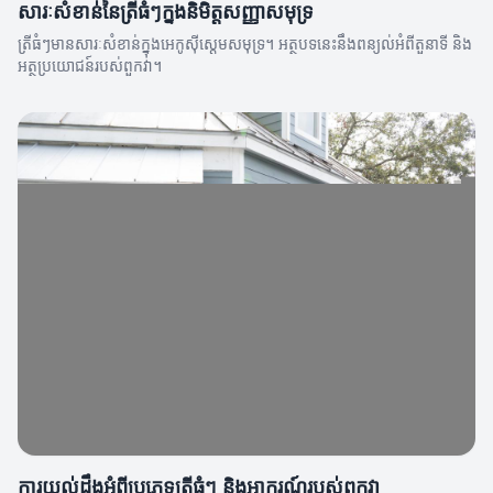
សារៈសំខាន់នៃត្រីធំៗក្នុងនិមិត្តសញ្ញាសមុទ្រ
ត្រីធំៗមានសារៈសំខាន់ក្នុងអេកូស៊ីស្តេមសមុទ្រ។ អត្ថបទនេះនឹងពន្យល់អំពីតួនាទី និង
អត្ថប្រយោជន៍របស់ពួកវា។
ការយល់ដឹងអំពីប្រភេទត្រីធំៗ និងអាករណ៍របស់ពួកវា