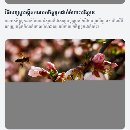
វិធីសាស្រ្តបង្កើតការយកចិត្តទុកដាក់ចំពោះបរិស្ថាន
ការយកចិត្តទុកដាក់ចំពោះបរិស្ថានគឺជាការប្រយុទ្ធប្រឆាំងនឹងបញ្ហាបរិស្ថាន។ មើលវិធី
សាស្រ្តបង្កើតកំណត់គោលបំណងសម្រាប់ការយកចិត្តទុកដាក់នេះ។