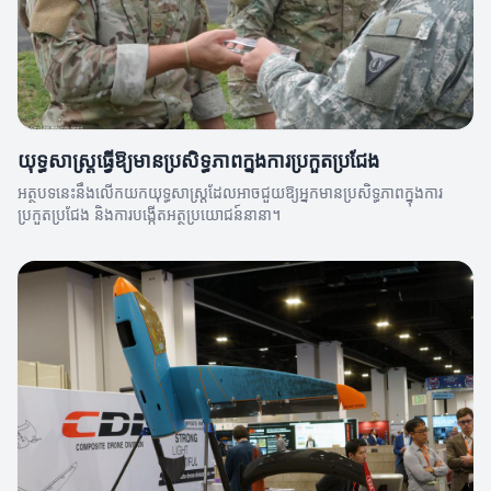
យុទ្ធសាស្ត្រធ្វើឱ្យមានប្រសិទ្ធភាពក្នុងការប្រកួតប្រជែង
អត្ថបទនេះនឹងលើកយកយុទ្ធសាស្ត្រដែលអាចជួយឱ្យអ្នកមានប្រសិទ្ធភាពក្នុងការ
ប្រកួតប្រជែង និងការបង្កើតអត្ថប្រយោជន៍នានា។