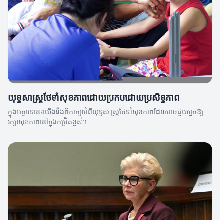
យុទ្ធសាស្ត្រថែទាំសុខភាពដោយប្រកបដោយប្រសិទ្ធភាព
ក្នុងអត្ថបទនេះយើងនឹងពិភាក្សាអំពីយុទ្ធសាស្ត្រថែទាំសុខភាពដែលអាចជួយអ្នកឱ្យ
រក្សាសុខភាពនៅក្នុងកម្រិតខ្ពស់។