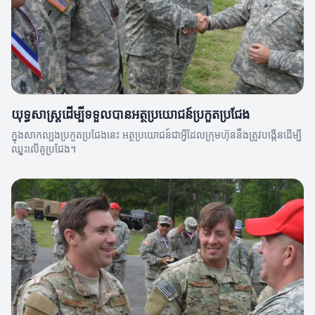
យុទ្ធសាស្ត្រដើម្បីទទួលបានអត្ថប្រយោជន៍ប្រកួតប្រជែង
ក្នុងសាកល្បងប្រកួតប្រជែងនេះ អត្ថប្រយោជន៍ជាអ្វីដែលក្រុមហ៊ុននឹងត្រូវបង្កើនដើម្បី
ឈ្នះលើគូប្រជែង។