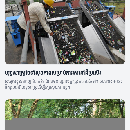
យុទ្ធសាស្ត្រថែទាំសុខភាពសម្រាប់ការរស់នៅដ៏ប្រសើរ
សម្លេងសុខភាពល្អគឺជាគំនិតដែលមនុស្សរាល់គ្នាត្រូវការការថែទាំ។ សArticle នេះ
នឹងផ្តល់អំពីយុទ្ធសាស្ត្រដើម្បីរក្សាសុខភាពល្អ។